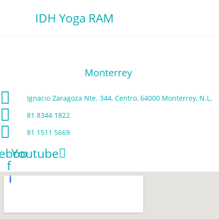
Ir
IDH Yoga RAM
al
contenido
Monterrey
Ignacio Zaragoza Nte. 344, Centro, 64000 Monterrey, N.L.
81 8344 1822
81 1511 5669
ebook-
Youtube
f