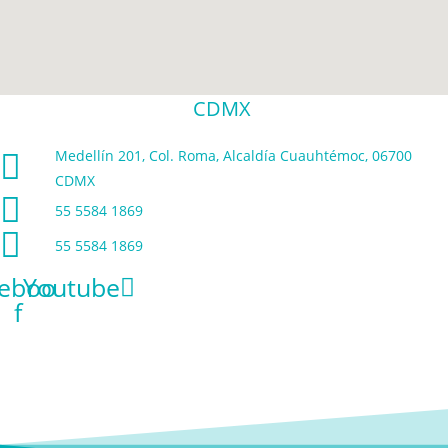
CDMX
Medellín 201, Col. Roma, Alcaldía Cuauhtémoc, 06700
CDMX
55 5584 1869
55 5584 1869
ebook-
Youtube
f